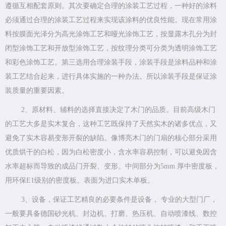
遵循互相配套原则。其次要确定合理的涂装工艺过程，一种好的涂料
必须通过合理的涂装工艺过程来实现该涂料的优良性能。现在常用涂
料按膜面光泽分为高光涂饰工艺和哑光涂饰工艺，按显露木孔分为封
闭型涂饰工艺和开放型涂饰工艺，按纹理分类可分类为透明涂饰工艺
和彩色涂饰工艺。第三选用合理涂装手段，涂装手段是涂料品种和涂
装工艺结合起来，进行具体实施的一种办法。所以涂装手段是保证涂
装质量的重要因素。
2、原材料、辅料的选择直接决定了木门的品质。目前高级木门
的工艺大多是实木复合，这种工艺既保持了天然实木的诸多优点，又
避免了实木容易变形开裂的缺陷。像博亮木门的门扇的核心部分采用
优质烘干的白松，因为白松密度小，含水率容易控制，可以避免因含
水率超标而导致的成品门开裂、变形。中间部分为5mm 厚中密度板，
用环保E1级别的密度板。表面为进口实木单板。
3、设备，保证工艺精良的必要条件是设备， 专业的大型门厂，
一般要具备德国砂光机、封边机、打磨、热压机、自动喷漆线、数控